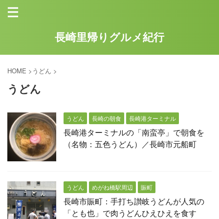
長崎里帰りグルメ紀行
HOME
>
うどん
>
うどん
うどん
長崎の朝食
長崎港ターミナル
長崎港ターミナルの「南蛮亭」で朝食を
（名物：五色うどん）／長崎市元船町
うどん
めがね橋駅周辺
賑町
長崎市賑町：手打ち讃岐うどんが人気の
「とも也」で肉うどんひえひえを食す