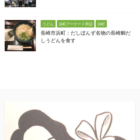
うどん
浜町アーケード周辺
浜町
長崎市浜町：だしぼんず名物の長崎鯛だ
しうどんを食す