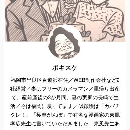
ポキスケ
福岡市早良区百道浜在住／WEB制作会社など2
社経営／妻はフリーのカメラマン／里帰り出産
で、産前産後の3か月間、妻の実家の長崎で生
活／今は福岡に戻ってます／似顔絵は「カバチ
タレ！」「極楽がんぼ」で有名な漫画家の東風
孝広先生に書いていただきました。東風先生あ