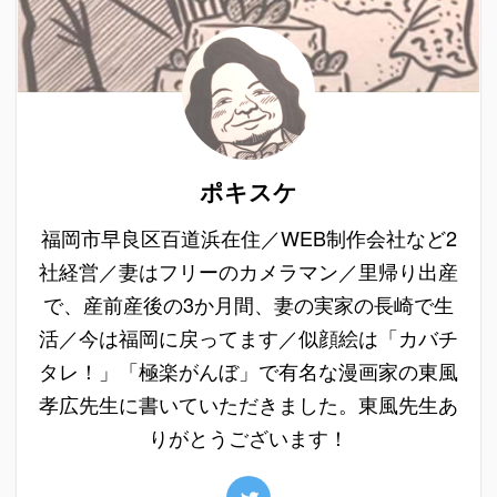
ポキスケ
福岡市早良区百道浜在住／WEB制作会社など2
社経営／妻はフリーのカメラマン／里帰り出産
で、産前産後の3か月間、妻の実家の長崎で生
活／今は福岡に戻ってます／似顔絵は「カバチ
タレ！」「極楽がんぼ」で有名な漫画家の東風
孝広先生に書いていただきました。東風先生あ
りがとうございます！