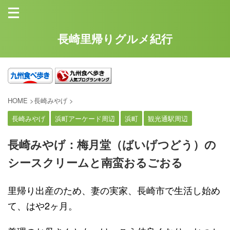
長崎里帰りグルメ紀行
HOME
>
長崎みやげ
>
長崎みやげ
浜町アーケード周辺
浜町
観光通駅周辺
長崎みやげ：梅月堂（ばいげつどう）の
シースクリームと南蛮おるごおる
里帰り出産のため、妻の実家、長崎市で生活し始め
て、はや2ヶ月。