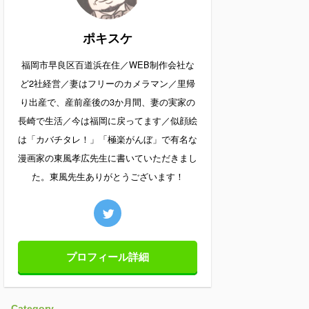
ポキスケ
福岡市早良区百道浜在住／WEB制作会社な
ど2社経営／妻はフリーのカメラマン／里帰
り出産で、産前産後の3か月間、妻の実家の
長崎で生活／今は福岡に戻ってます／似顔絵
は「カバチタレ！」「極楽がんぼ」で有名な
漫画家の東風孝広先生に書いていただきまし
た。東風先生ありがとうございます！
プロフィール詳細
Category